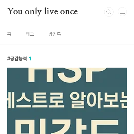
본문 바로가기
You only live once
홈
태그
방명록
공감능력
1