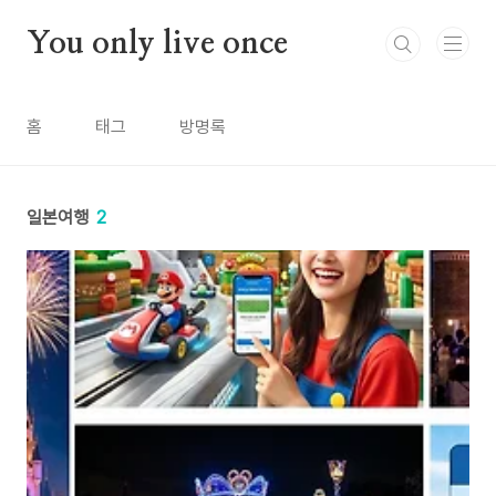
본문 바로가기
You only live once
홈
태그
방명록
일본여행
2