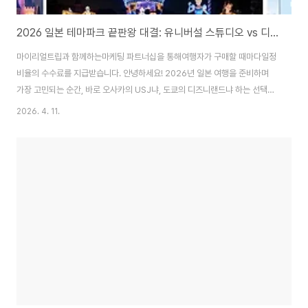
2026 일본 테마파크 끝판왕 대결: 유니버설 스튜디오 vs 디즈니랜드 선택 가이드
마이리얼트립과 함께하는마케팅 파트너십을 통해여행자가 구매할 때마다일정
비율의 수수료를 지급받습니다. 안녕하세요! 2026년 일본 여행을 준비하며
가장 고민되는 순간, 바로 오사카의 USJ냐, 도쿄의 디즈니랜드냐 하는 선택일
텐데요. 각기 다른 매력을 가진 두 곳을 테마, 비용, 추천 대상별로 낱낱이 파헤
2026. 4. 11.
쳐 드립니다. 🔍 한눈에 보는 2026 테마파크 리포트USJ: 슈퍼 닌텐도 월드와
강력한 IP(지식재산권) 결합으로 MZ세대 취향 저격디즈니랜드: 클래식한 감
성과 압도적인 퍼레이드, 가족 단위 여행객의 성지공통사항: 2026년 기준 1일
권은 약 8,400엔~9,400엔 선에서 유동적으로 운영주요 특징 및 콘텐츠 비
교비교 항목유니버설 스튜디오 재팬(USJ)도쿄 디즈니랜드(TDL)핵심 키워드
스릴, 게임, 영..