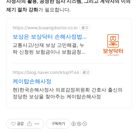
사정사의 활용, 공정한 심사 시스템, 그리고 계약자의 이의
제기 절차 강화
가 필요합니다.
https://www.bosangdoctor.co.kr
광고
보상은 보상닥터 손해사정법인
8인의 전문 손해사정사
교통사고/산재 보상 고민해결, 누
락 신청된 보험금이나 보험금청구
까지 해결해드립니다 AI기반 특별
한 상담 서비스를 받아 보세요
https://blog.naver.com/ktop9146
광고
케이탑손해사정
현)한국손해사정사 의료감정위원회 간호사 출신의
정당한 보상을 찾아주는 케이탑손해사정
공감
구독하기