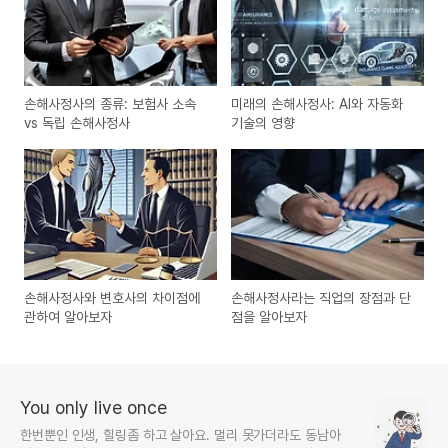
손해사정사의 종류: 보험사 소속
미래의 손해사정사: AI와 자동화
vs 독립 손해사정사
기술의 영향
손해사정사와 변호사의 차이점에
손해사정사라는 직업의 장점과 단
관하여 알아보자
점을 알아보자
You only live once
한번뿐인 인생, 힐링좀 하고 살아요. 멀리 못가더라도 동남아