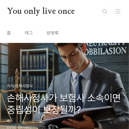
본문 바로가기
You only live once
홈
태그
방명록
지식/손해사정사
손해사정사가 보험사 소속이면
중립성이 보장될까?
by lemon-ARC
2025. 3. 3.