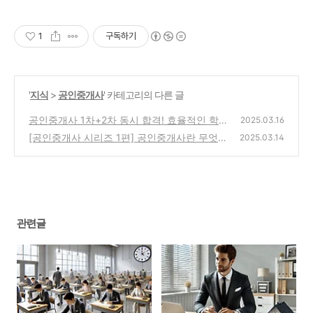
1
구독하기
'
지식
>
공인중개사
' 카테고리의 다른 글
공인중개사 1차+2차 동시 합격! 효율적인 학습
2025.03.16
플랜 공개
[공인중개사 시리즈 1편] 공인중개사란 무엇일
(6)
2025.03.14
까? 정의와 전망 완벽 정리
(2)
관련글