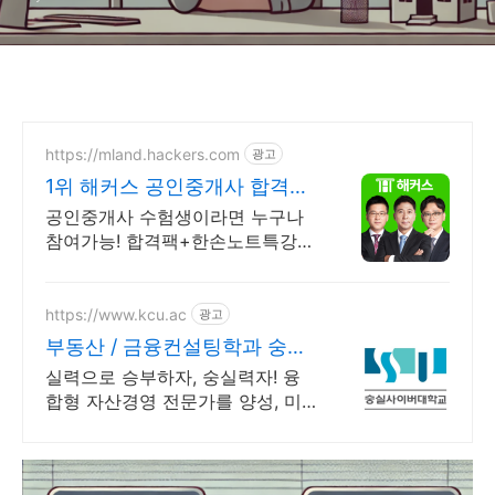
https://mland.hackers.com
광고
1위 해커스 공인중개사 합격팩
+커피쿠폰까지 쏜다!
공인중개사 수험생이라면 누구나
참여가능! 합격팩+한손노트특강까
지 무료
https://www.kcu.ac
광고
부동산 / 금융컨설팅학과 숭실
사이버대 신편입생 모집중
실력으로 승부하자, 숭실력자! 융
합형 자산경영 전문가를 양성, 미
래지향 실무교육! 부동산/금융컨설
팅 관련 자격증을 취득할 수 있는
커리큘럼! 평생무료수강!