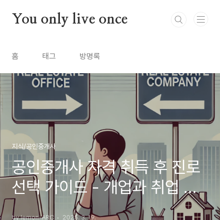
본문 바로가기
You only live once
홈
태그
방명록
지식/공인중개사
공인중개사 자격 취득 후 진로
선택 가이드 - 개업과 취업 사
이의 현실적 고민과 고려사항
by lemon-ARC
2025. 3. 19.